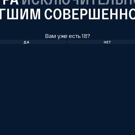
ГШИМ СОВЕРШЕНН
Вам уже есть 18?
ДА
НЕТ
йка «Вишенка, клюковка»
Настойка «Лимонка, Смо
Черноплодка»