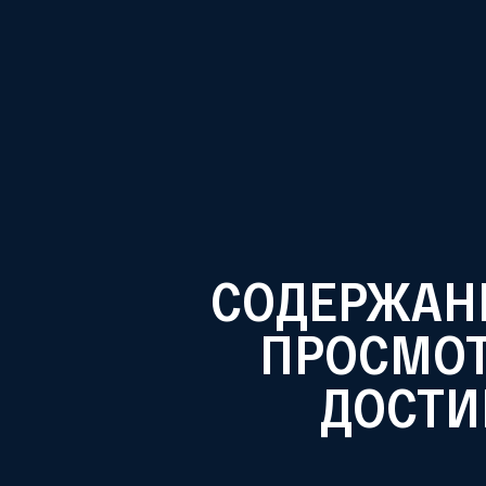
СОДЕРЖАНИ
Irish Cream «Бейлис»
Strawberry & Slivki
Mango & Slivki
(клубника со
сливками)
ПРОСМО
ДОСТИ