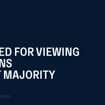
ные методики и инструменты поиска и оценки кандидатов
уникативными навыками
 федерального уровня
DED FOR VIEWING
с первого дня
тво по ТК РФ
NS
аза в месяц
F MAJORITY
рублей (оклад + ежемесячная надбавка за закрытые
зь
 18:00 ч.