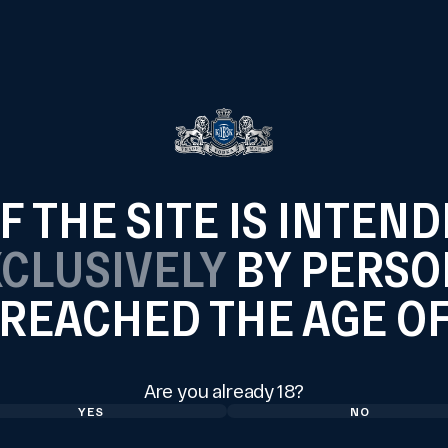
Умение использовать различ
Обладание отличными комм
Работа в крупной компании
 THE SITE IS INTEN
Обучение и наставничество 
Официальное трудоустройс
CLUSIVELY
BY PERSO
Белая зарплата, выплаты 2 р
REACHED THE AGE O
Уровень дохода от 140 000 
вакансии)
Корпоративная сотовая свя
Are you already 18?
График работы 5/2 с 09:00 до
YES
NO