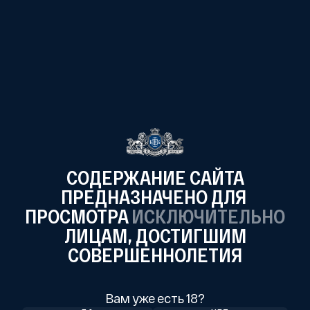
— Сливочные ликеры (+85%).
— Соджу (+ 58% с момента выпуска).
Запуск новых продуктов (февраль;
факт):- Ликер десертный LOUIS BERGE AMARETTO
— Абсент SHAMAN
Анонс новых продуктов (март-апрель):
— Ликеры из линейки Baron Roussac Triple Sec (кокос, банан)
— Два вида Соджу «Лавандовый раф», «Сакура»
— Коктейли Bist 20% (на основе джина.)
В январе-феврале 2024 года поставки продукции в
федеральные и региональные торговые сети выросли на
СОДЕРЖАНИЕ САЙТА
25%.
ПРЕДНАЗНАЧЕНО ДЛЯ
ПРОСМОТРА
ИСКЛЮЧИТЕЛЬНО
ЛИЦАМ,
ДОСТИГШИМ
Комментарий менеджмента
СОВЕРШЕННОЛЕТИЯ
Основатель и совладелец ПАО «Алкогольная группа Кристалл»
Вам уже есть 18?
Павел Победкин: